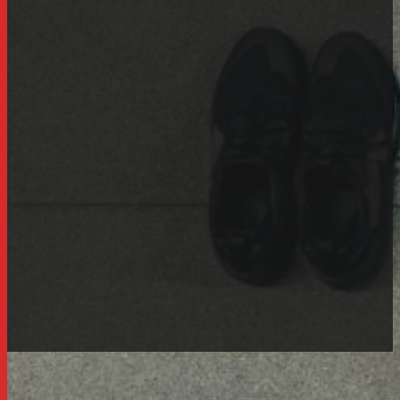
4 bộ môn giúp bạn đốt nhiều cal