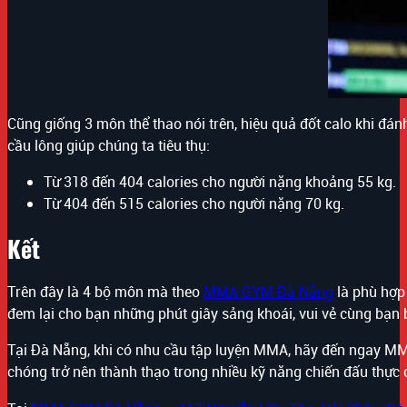
Cũng giống 3 môn thể thao nói trên, hiệu quả đốt calo khi đá
cầu lông giúp chúng ta tiêu thụ:
Từ 318 đến 404 calories cho người nặng khoảng 55 kg.
Từ 404 đến 515 calories cho người nặng 70 kg.
Kết
Trên đây là 4 bộ môn mà theo
MMA GYM Đà Nẵng
là phù hợp 
đem lại cho bạn những phút giây sảng khoái, vui vẻ cùng bạn b
Tại Đà Nẵng, khi có nhu cầu tập luyện MMA, hãy đến ngay MMA
chóng trở nên thành thạo trong nhiều kỹ năng chiến đấu thực 