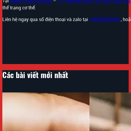
Tại
MMA GYM Đà Nẵng
–
117 Nguyễn Hữu Thọ, Hải Châu, Đà
thể trạng cơ thể.
Liên hệ ngay qua số điện thoại và zalo tại
+84909995841
, ho
Các bài viết mới nhất