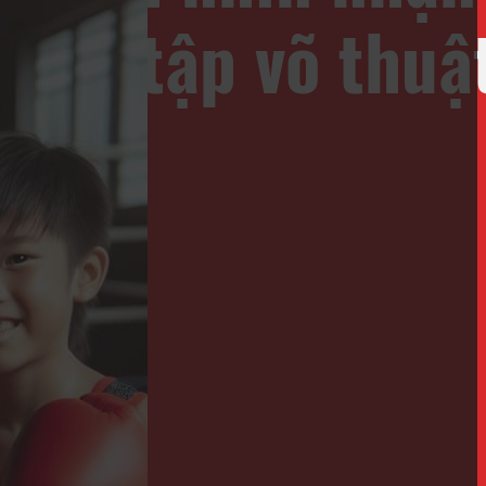
 con tập võ thuật