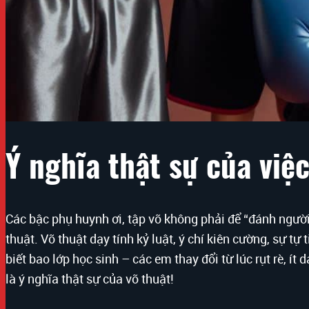
Ý nghĩa thật sự của việc
Các bậc phụ huynh ơi, tập võ không phải để “đánh người”
thuật. Võ thuật dạy tính kỷ luật, ý chí kiên cường, sự tự
biết bao lớp học sinh – các em thay đổi từ lúc rụt rè, ít
là ý nghĩa thật sự của võ thuật!