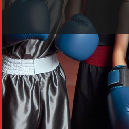
Phải chăng cho con tập 
gổ?
Hôm vừa rồi, có một cô bé tầm tuổi cấp 2, cấp 3, dáng v
và ngỏ ý muốn đăng ký tập boxing tại trung tâm. Ánh mắ
buổi tập; hẳn em đã mong chờ đến lúc ba mẹ đăng ký cho
vang, phía bên kia đầu dây, 1 giọng nữ cất lên đầy khẩn
Chị không cho nó tập đâu! Tập về để nó đi đánh người 