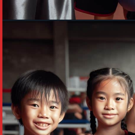
trong vẻ đầy nuối tiếc, còn chúng tôi lại có chút man má
trong đó có các bậc phụ huynh học sinh.