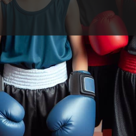
võ là kích động con cái 
ẻ nhỏ nhắn, mắt đeo kính cận, với mái tóc đen, dài ngang 
t em đầy sự háo hức, nhìn các anh chị lớn đang trò chuyệ
 mình tập lắm rồi đây. Bỗng, hồi chuông điện thoại của 
 cấp: “chị là mẹ con bé mới lên đây! Em không cho nó tập
à!”. Ngày hôm đó, em không được mẹ đồng ý cho tập, phụn