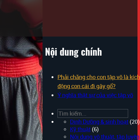
Nội dung chính
đi gây
Phải chăng cho con tập võ là kích
động con cái đi gây gổ?
Ý nghĩa thật sự của việc tập võ
vai xuất hiện
n vui vẻ trước
Search
trung tâm réo
Dinh Dưỡng & sinh hoạt
(20)
 nghe chưa!
Kỹ thuật
(6)
g phịu đi về
Nội dung võ thuật, tập luyện