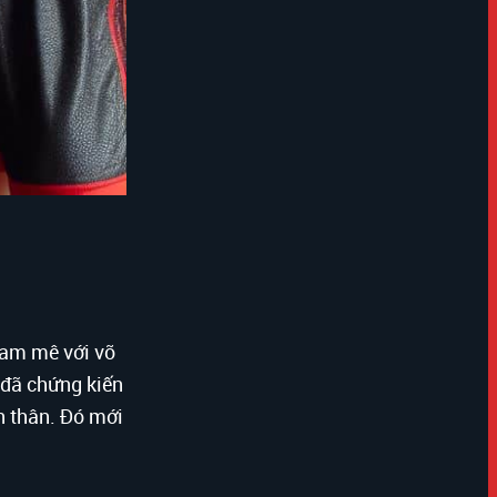
đam mê với võ
i đã chứng kiến
ản thân. Đó mới