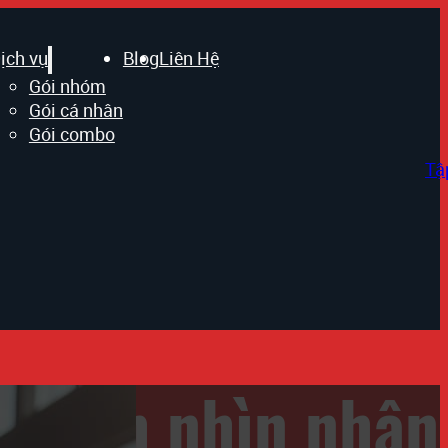
ịch vụ
Blog
Liên Hệ
Gói nhóm
Gói cá nhân
Gói combo
Tậ
 cách nhìn nhận