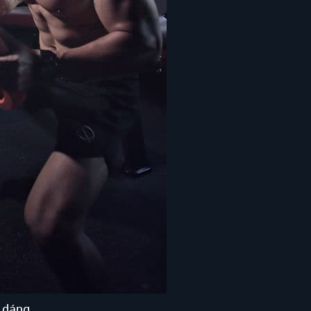
c dáng