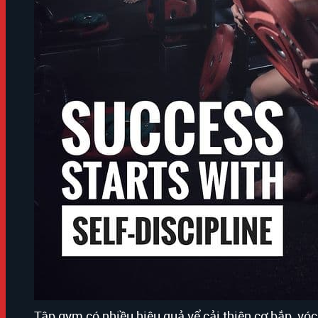
Tập gym có nhiều hiệu quả vể cải thiện cơ bắp, vó