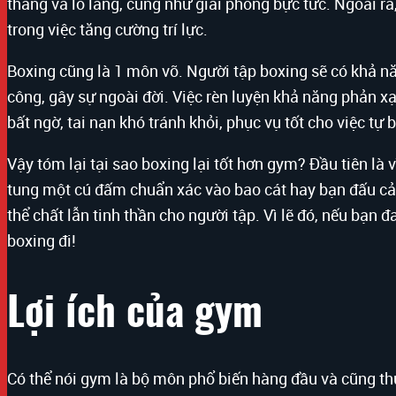
thẳng và lo lắng, cũng như giải phóng bực tức. Ngoài ra,
trong việc tăng cường trí lực.
Boxing cũng là 1 môn võ. Người tập boxing sẽ có khả nă
công, gây sự ngoài đời. Việc rèn luyện khả năng phản xạ 
bất ngờ, tai nạn khó tránh khỏi, phục vụ tốt cho việc tự
Vậy tóm lại tại sao boxing lại tốt hơn gym? Đầu tiên là 
tung một cú đấm chuẩn xác vào bao cát hay bạn đấu cả. T
thể chất lẫn tinh thần cho người tập. Vì lẽ đó, nếu bạn
boxing đi!
Lợi ích của gym
Có thể nói gym là bộ môn phổ biến hàng đầu và cũng thư