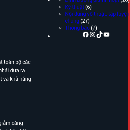
Kỹ thuật
(6)
Nội dung võ thuật, tập luyện
chung
(27)
Thông báo
(7)
Facebook
Instagram
TikTok
Youtube
ạt toàn bộ các
phải đưa ra
ắt và khả năng
c giảm căng