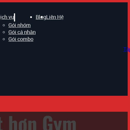
ịch vụ
Blog
Liên Hệ
Gói nhóm
Gói cá nhân
Gói combo
Tậ
ốt hơn Gym