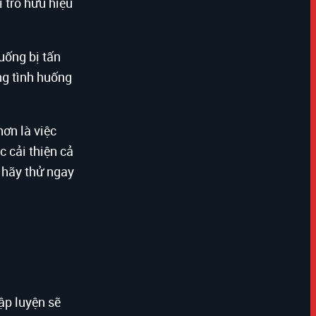
i trò hữu hiệu
uống bị tấn
ng tình huống
hơn là việc
 cải thiện cả
, hãy thử ngay
ập luyện sẽ