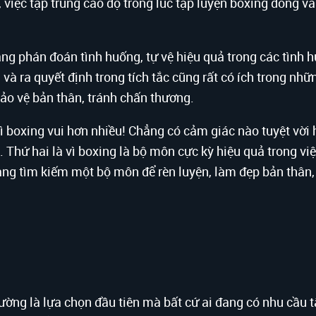
 việc tập trung cao độ trong lúc tập luyện boxing đóng va
ng phán đoán tình huống, tự vệ hiệu quả trong các tình h
và ra quyết định trong tích tắc cũng rất có ích trong nhữ
 bảo vệ bản thân, tránh chấn thương.
vì boxing vui hơn nhiều! Chẳng có cảm giác nào tuyệt vời 
hứ hai là vì boxing là bộ môn cực kỳ hiệu quả trong việc
 đang tìm kiếm một bộ môn để rèn luyện, làm đẹp bản thân
ờng là lựa chọn đầu tiên mà bất cứ ai đang có nhu cầu t