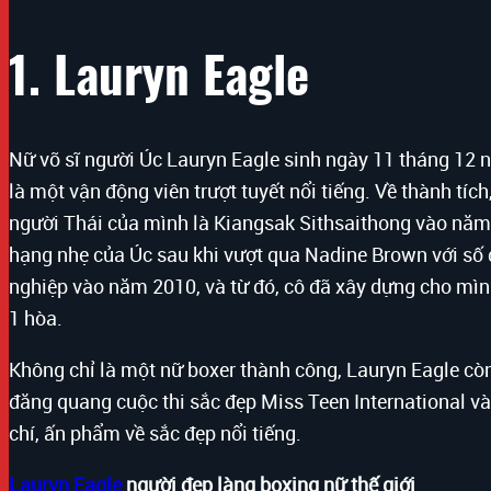
1. Lauryn Eagle
Nữ võ sĩ người Úc Lauryn Eagle sinh ngày 11 tháng 12 n
là một vận động viên trượt tuyết nổi tiếng. Về thành tíc
người Thái của mình là Kiangsak Sithsaithong vào năm 
hạng nhẹ của Úc sau khi vượt qua Nadine Brown với số
nghiệp vào năm 2010, và từ đó, cô đã xây dựng cho mình
1 hòa.
Không chỉ là một nữ boxer thành công, Lauryn Eagle còn
đăng quang cuộc thi sắc đẹp Miss Teen International và
chí, ấn phẩm về sắc đẹp nổi tiếng.
Lauryn Eagle
người đẹp làng boxing nữ thế giới