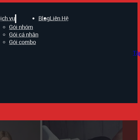
ịch vụ
Blog
Liên Hệ
Gói nhóm
Gói cá nhân
Gói combo
Tậ
boxing nữ