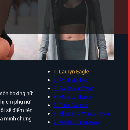
Nội dung chính
1. Lauryn Eagle
2. Avril Mathie
3. Paige VanZant
 môn boxing nữ
4. Monica Henao
chị em phụ nữ
5. Gina Carano
tôi sẽ điểm tên
6. Ekaterina Vandaryeva
 là minh chứng
7. Kirstie Gannaway