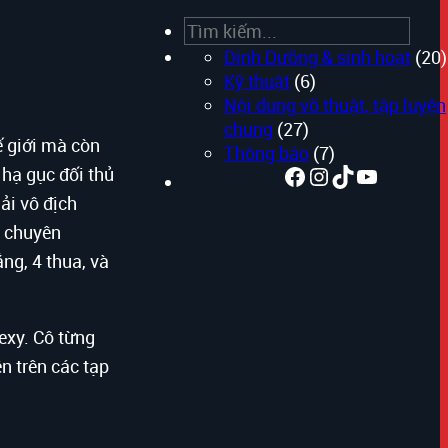
Search
Dinh Dưỡng & sinh hoạt
(20)
Kỹ thuật
(6)
Nội dung võ thuật, tập luyện
chung
(27)
ế giới mà còn
Thông báo
(7)
Facebook
Instagram
TikTok
Youtube
 hạ gục đối thủ
ải vô địch
h chuyên
ng, 4 thua, và
exy. Cô từng
n trên các tạp