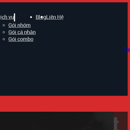
ịch vụ
Blog
Liên Hệ
Gói nhóm
Gói cá nhân
Gói combo
Tậ
ết giải võ thuật