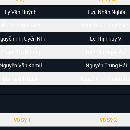
Lý Văn Huỳnh
Lưu Nhân Nghĩa
Hồ Thị Ngọc Bích
Nguyễn Vũ Quỳnh Ho
guyễn Thị Uyển Nhi
Lê Thị Thúy Vi
Phạm Thị Nhung
Trần Thị Ngọc Ánh
Nguyễn Văn Kamil
Nguyễn Trung Hải
Bernard Tiffany
Nguyễn Thị Thanh Tr
Võ Sỹ 1
Võ Sỹ 2