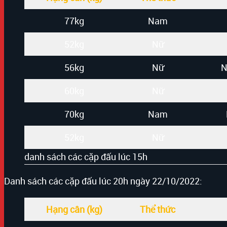
77kg
Nam
52kg
Nữ
56kg
Nữ
N
60kg
Nữ
70kg
Nam
52kg
Nữ
danh sách các cặp đấu lúc 15h
Danh sách các cặp đấu lúc 20h ngày 22/10/2022:
Hạng cân (kg)
Thể thức