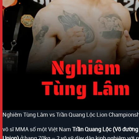
Nghiêm Tùng Lâm vs Trần Quang Lộc Lion Championsh
võ sĩ MMA số một Việt Nam
Trần Quang Lộc (Võ đường
Union)
ở hạng 70kg – 2 võ sỹ dày dận kinh nghiệm với 