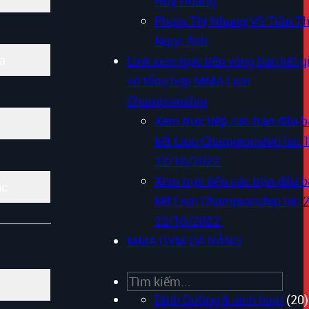
Huy Hoàng
Phạm Thị Nhung VS Trần Th
Ngọc Ánh
a
Link xem trực tiếp vòng bán kết g
võ tổng hợp MMA Lion
Championship
Xem trực tiếp các trận đấu 
kết Lion Championship lúc 
22/10/2022:
Xem trực tiếp các trận đấu 
úc
kết Lion Championship lúc 
22/10/2022:
MMA GYM ĐÀ NẴNG
Search
Dinh Dưỡng & sinh hoạt
(20)