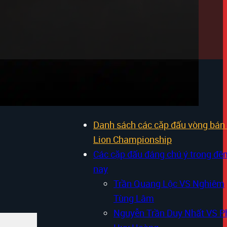
vào chiều ngày
Nội dung chính
Danh sách các cặp đấu vòng bán 
Lion Championship
Các cặp đấu đáng chú ý trong đê
nay
Trần Quang Lộc VS Nghiêm
Tùng Lâm
Nguyễn Trần Duy Nhất VS P