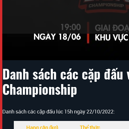
Link xem trực tiếp các trận đấu tại vòng bán kết giải
22/10/2022 tại Cung thể thao tổng hợp Quần Ngựa, Hà 
Danh sách các cặp đấu 
Championship
Danh sách các cặp đấu lúc 15h ngày 22/10/2022:
Hạng cân (kg)
Thể thức