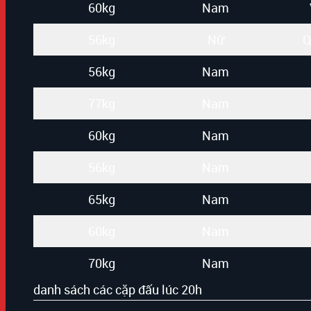
60kg
Nam
56kg
Nữ
Q
56kg
Nam
77kg
Nam
60kg
Nam
56kg
Nam
65kg
Nam
60kg
Nam
70kg
Nam
danh sách các cặp đấu lúc 20h