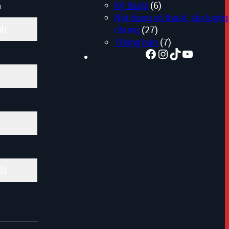
Kỹ thuật
(6)
n
Nội dung võ thuật, tập luyện
nh
chung
(27)
Thông báo
(7)
Facebook
Instagram
TikTok
Youtube
ất