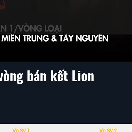
 Võ Thuật Tổng Hợp MMA Lion Championship 2022 diễn ra 
Nội.
vòng bán kết Lion
Võ Sỹ 1
Võ Sỹ 2