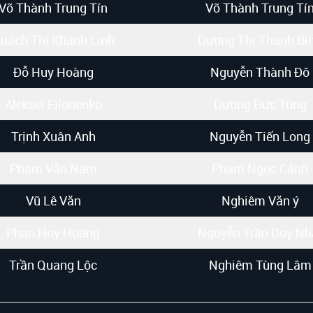
Võ Thành Trung Tín
Võ Thành Trung Tí
uách Thị Khánh Linh
Dương Thị Thanh Bì
Đỗ Huy Hoàng
Nguyễn Thành Đô
Aleksei Filonenko
Dương Đức Tùng
Trịnh Xuân Anh
Nguyễn Tiến Long
Phạm Văn Nam
Phạm Ngọc Cảnh
Vũ Lê Văn
Nghiêm Văn ý
Phan Huy Hoàng
Nguyễn Trần Duy Nh
Trần Quang Lộc
Nghiêm Tùng Lâm