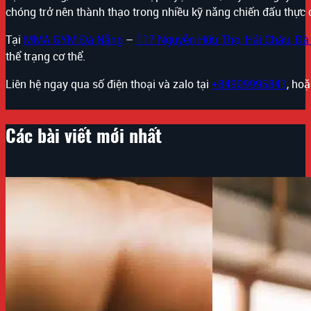
chóng trở nên thành thạo trong nhiều kỹ năng chiến đấu thực 
Tại
MMA GYM Đà Nẵng
–
117 Nguyễn Hữu Thọ, Hải Châu, Đà
thể trạng cơ thể.
Liên hệ ngay qua số điện thoại và zalo tại
+84909995841
, ho
Các bài viết mới nhất