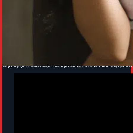
Nếu bạn đang tìm cho mình một môn thể thao cường độ cao để g
đấm bốc hay boxing lại là bộ môn giúp bạn giảm cân nhanh n
1. Tập Boxing Đốt Cháy Calories Cực Kỳ 
Đấm bốc hay boxing là bộ môn cardio cường độ cao giúp đốt ch
khác. Một buổi tập boxing cường độ cao có thể giúp bạn đốt ch
chạy bộ (544 calories). Nếu bạn đang tìm cho mình một phươ