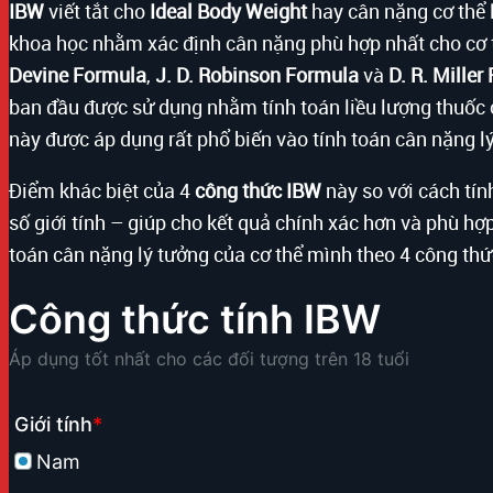
IBW
viết tắt cho
Ideal Body Weight
hay cân nặng cơ thể 
khoa học nhằm xác định cân nặng phù hợp nhất cho cơ t
Devine Formula
,
J. D. Robinson Formula
và
D. R. Miller
ban đầu được sử dụng nhằm tính toán liều lượng thuốc 
này được áp dụng rất phổ biến vào tính toán cân nặng l
Điểm khác biệt của 4
công thức IBW
này so với cách tí
số giới tính – giúp cho kết quả chính xác hơn và phù hợ
toán cân nặng lý tưởng của cơ thể mình theo 4 công thức
Công thức tính IBW
Áp dụng tốt nhất cho các đối tượng trên 18 tuổi
Giới tính
*
Nam