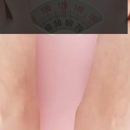
Nội dung chính
Tính Cân Nặng Lý tưởng bằng cá
nào?
Dựa vào chỉ số BMI
này, MMA GYM
Tính theo công thức IBW
 cao của cơ
Công thức tính IBW mới
Kết
 ràng, bất luận
Search