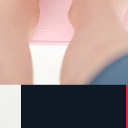
o bản thân
Dinh Dưỡng & sinh hoạt
(20)
 tưởng của cơ
Kỹ thuật
(6)
ối cùng. Ví dụ:
Nội dung võ thuật, tập luyện
chung
(27)
ệu thừa
Thông báo
(7)
ỷ lệ cơ –
Facebook
Instagram
TikTok
Youtube
hóng