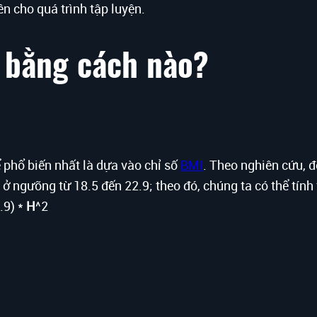
ên cho quá trình tập luyện.
 bằng cách nào?
 phổ biến nhất là dựa vào chỉ số
BMI
. Theo nghiên cứu, đ
I ở ngưỡng từ 18.5 đến 22.9; theo đó, chúng ta có thể tín
.9) *
H
^2