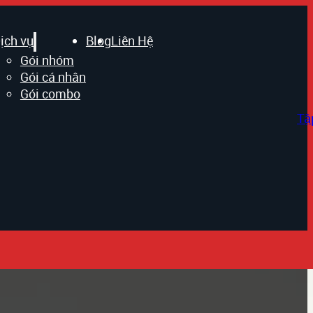
ịch vụ
Blog
Liên Hệ
Gói nhóm
Gói cá nhân
Gói combo
Tậ
ý tưởng