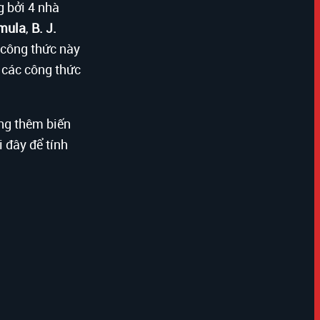
g bởi 4 nhà
rmula
,
B. J.
 công thức này
 các công thức
ng thêm biến
 đây để tính