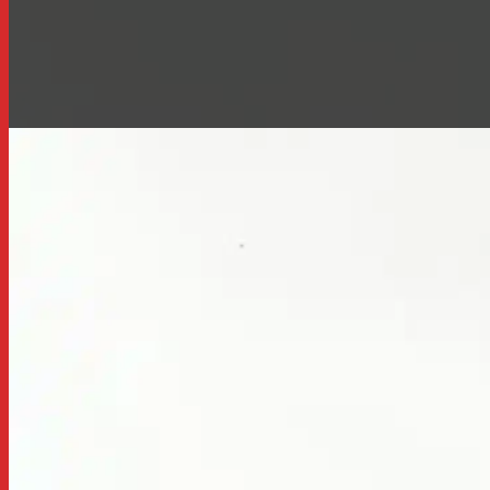
Cách Tính Cân N
Bạn đang muốn cải thiện hình thể và vóc dáng cho bản 
Đà Nẵng sẽ hướng dẫn bạn bước đầu tiên để bắt đầu – xác
thể.
Một trong những lầm tưởng của nhiều người khi bắt đầu 