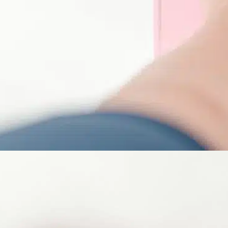
, phần lớn các chị em khi mới bắt đầu, thường hay đặt ch
 rằng cân nặng hiện tại của mình so với mức cân nặng lý
ưởng lên chế độ ăn uống và tập luyện, cũng như kết quả cu
gưỡng cân nặng lý tưởng và cơ thể bạn vẫn có các dấu hi
một chế độ tập luyện và dinh dưỡng nhắm tới cải thiện t
 đốt mỡ. Chế độ tập luyện với mục tiêu đúng sẽ nhanh c
n tập luyện tích cực hơn.