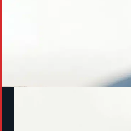
mục tiêu đó là tăng cơ, tăng cân hay giảm cân. Đặc biệt
mục tiêu phải giảm cân trong khi chưa nắm rõ được liệu
thể có sự khác biệt thế nào. Việc này sẽ trực tiếp ảnh h
Nếu như cân nặng hiện tại của bạn đang ở trong n
mỡ hay số đo các vòng không khoa học, bạn cần có 
mỡ hơn là chăm chăm nhắm vào các bài tập cardio
mang lại hiệu quả rõ ràng hơn, giúp bạn có tinh thầ
MMA GYM ĐÀ NẴNG.