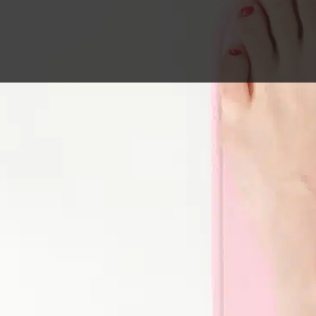
ặng Lý Tưởng.
thân và không biết phải bắt đầu từ đâu? Trong bài viết 
 định cân nặng lý tưởng theo giới tính, độ tuổi và chiều
tập luyện là xác định được cho bản thân một mục tiêu rõ