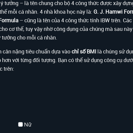
lý tưởng – là tên chung cho bộ 4 công thức được xây dựn
hể mỗi cá nhân. 4 nhà khoa học này là:
G. J. Hamwi Fo
 Formula
– cũng là tên của 4 công thức tính IBW trên. Các
cho cơ thể, tuy vậy nhờ công dụng của chúng mà sau này
ý tưởng cho mỗi cá nhân.
nh cân nặng tiêu chuẩn dựa vào
chỉ số BMI
là chúng sử dụ
p hơn với từng đối tượng. Bạn có thể sử dụng công cụ dưới
 trên:
Nữ