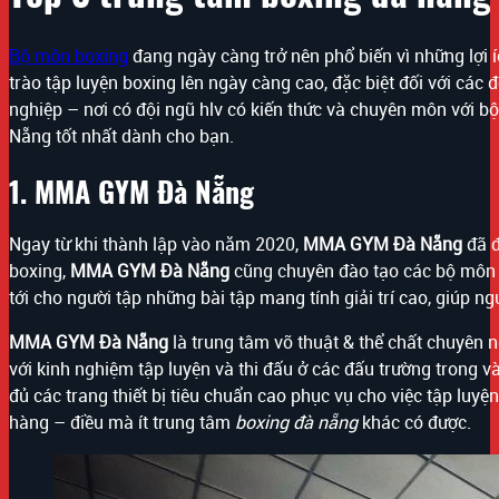
Bộ môn boxing
đang ngày càng trở nên phổ biến vì những lợi
trào tập luyện boxing lên ngày càng cao, đặc biệt đối với các 
nghiệp – nơi có đội ngũ hlv có kiến thức và chuyên môn với bộ
Nẵng tốt nhất dành cho bạn.
1. MMA GYM Đà Nẵng
Ngay từ khi thành lập vào năm 2020,
MMA GYM Đà Nẵng
đã đ
boxing,
MMA GYM Đà Nẵng
cũng chuyên đào tạo các bộ môn v
tới cho người tập những bài tập mang tính giải trí cao, giúp ng
MMA GYM Đà Nẵng
là trung tâm võ thuật & thể chất chuyên 
với kinh nghiệm tập luyện và thi đấu ở các đấu trường trong 
đủ các trang thiết bị tiêu chuẩn cao phục vụ cho việc tập luyện
hàng – điều mà ít trung tâm
boxing đà nẵng
khác có được.