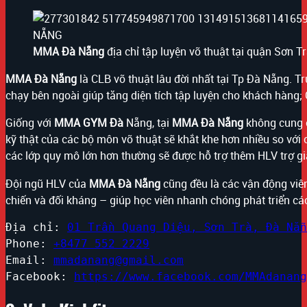
MMA Đà Nẵng
địa chỉ tập luyện võ thuật tại quận Sơn T
MMA Đà Nẵng
là CLB võ thuật lâu đời nhất tại Tp Đà Nẵng. T
chạy bên ngoài giúp tăng diện tích tập luyện cho khách hàng; 
Giống với
MMA GYM Đà
Nẵng, tại
MMA Đà Nẵng
không cung c
kỹ thật của các bộ môn võ thuật sẽ khắt khe hơn nhiều so vớ
các lớp quy mô lớn hơn thường sẽ được hỗ trợ thêm HLV trợ gi
Đội ngũ HLV của
MMA Đà Nẵng
cũng đều là các vận động viên 
chiến và đối kháng – giúp học viên nhanh chóng phát triển các
Địa chỉ: 
01 Trần Quang Diệu, Sơn Trà, Đà Nẵn
Phone: 
+8477 552 2229
Email: 
mmadanang@gmail.com
Facebook: 
https://www.facebook.com/MMAdanang