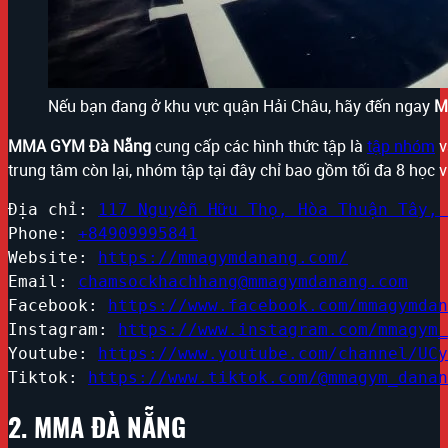
Nếu bạn đang ở khu vực quận Hải Châu, hãy đến ngay
M
MMA GYM Đà Nẵng
cung cấp các hình thức tập là
tập nhóm
v
trung tâm còn lại, nhóm tập tại đây chỉ bao gồm tối đa 8 học
Địa chỉ: 
117 Nguyễn Hữu Thọ, Hòa Thuận Tây, 
Phone: 
+84909995841
Website: 
https://mmagymdanang.com/
Email: 
chamsockhachhang@mmagymdanang.com
Facebook: 
https://www.facebook.com/mmagymdan
Instagram: 
https://www.instagram.com/mmagym_
Youtube: 
https://www.youtube.com/channel/UCy
Tiktok: 
https://www.tiktok.com/@mmagym_danan
2. MMA ĐÀ NẴNG