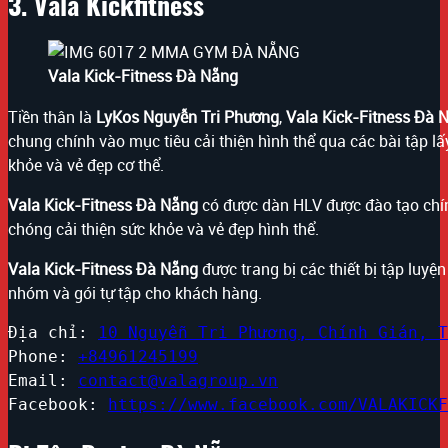
3. Vala Kickfitness
Vala Kick-Fitness Đà Nẵng
Tiền thân là
LyKos Nguyễn Tri Phương
,
Vala Kick-Fitness
Đà 
chung chính vào mục tiêu cải thiện hình thể qua các bài tập 
khỏe và vẻ đẹp cơ thể.
Vala Kick-Fitness Đà Nẵng
có được dàn HLV được đào tạo chính
chóng cải thiện sức khỏe và vẻ đẹp hình thể.
Vala Kick-Fitness Đà Nẵng
được trang bị các thiết bị tập luyệ
nhóm và gói tự tập cho khách hàng.
Địa chỉ: 
10 Nguyễn Tri Phương, Chính Gián, T
Phone: 
+84961245199
Email: 
contact@valagroup.vn
Facebook: 
https://www.facebook.com/VALAKICKF