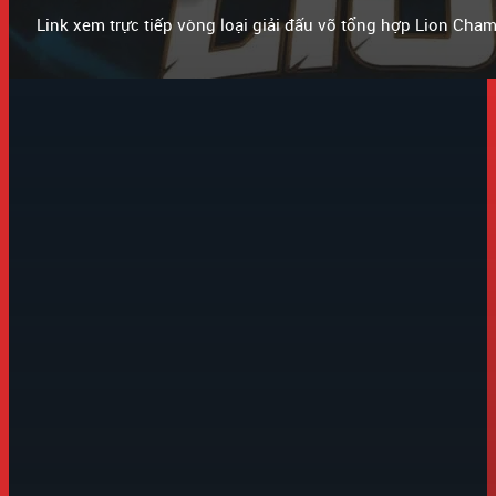
Link xem trực tiếp vòng loại giải đấu võ tổng hợp Lion Ch